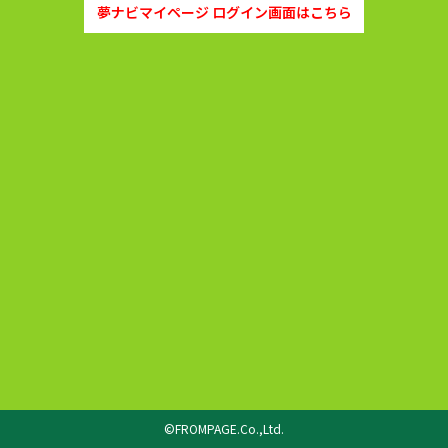
夢ナビマイページ ログイン画面はこちら
©FROMPAGE.Co.,Ltd.